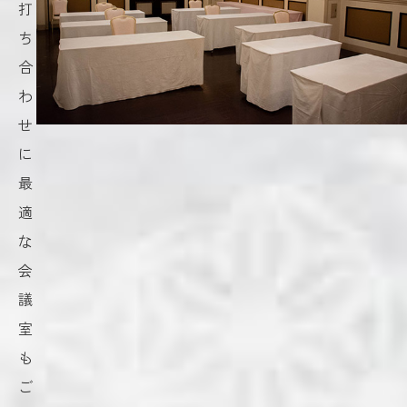
打
ち
合
わ
せ
に
最
適
な
会
議
室
も
ご