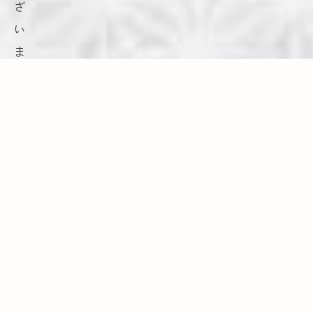
ざ
い
ま
す
。
人
数
に
合
わ
せ
た
会
議