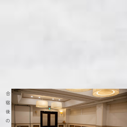
合
宿
後
の