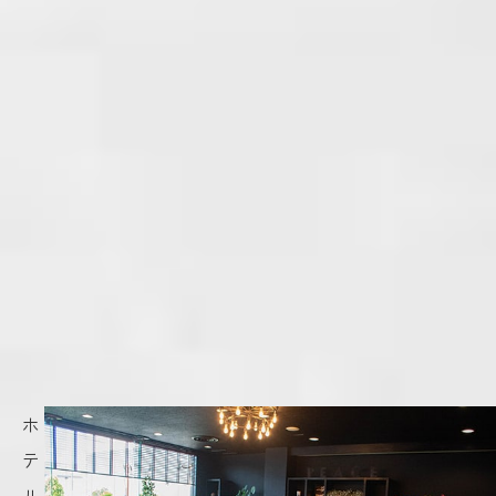
ホ
テ
ル