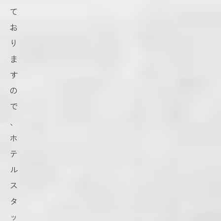
て
お
り
ま
す
の
で
、
ホ
テ
ル
ス
タ
ッ