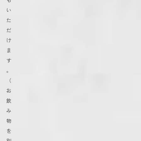
い
た
だ
け
ま
す
。
（
お
飲
み
物
を
別