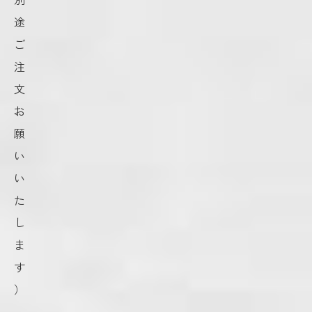
途
ご
注
文
お
願
い
い
た
し
ま
す
）