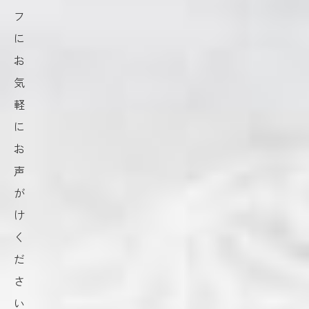
フ
に
お
気
軽
に
お
声
が
け
く
だ
さ
い