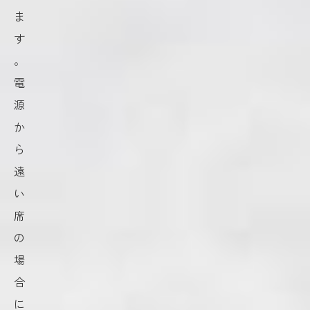
ま
す
。
電
源
か
ら
遠
い
席
の
場
合
に