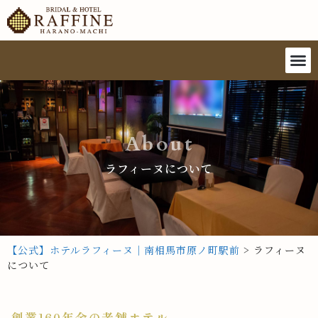
About
ラフィーヌについて
【公式】ホテルラフィーヌ｜南相馬市原ノ町駅前
>
ラフィーヌ
について
創業160年余の老舗ホテル