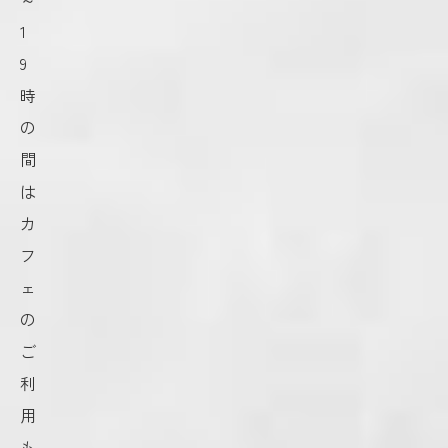
1
9
時
の
間
は
カ
フ
ェ
の
ご
利
用
も