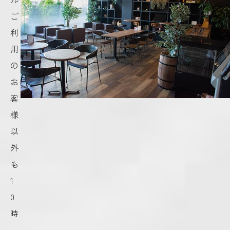
ご
利
用
の
お
客
様
以
外
も
1
0
時
～