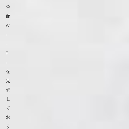
全
館
W
i
-
F
i
を
完
備
し
て
お
り