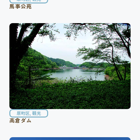
馬事公苑
原町区
,
観光
高倉ダム