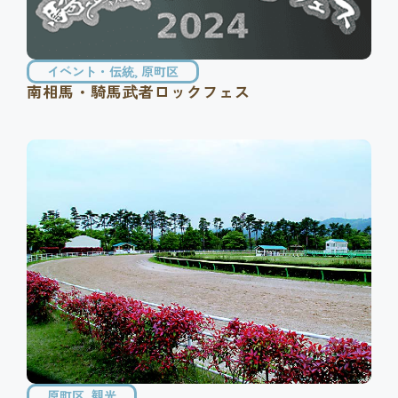
イベント・伝統
,
原町区
南相馬・騎馬武者ロックフェス
原町区
,
観光