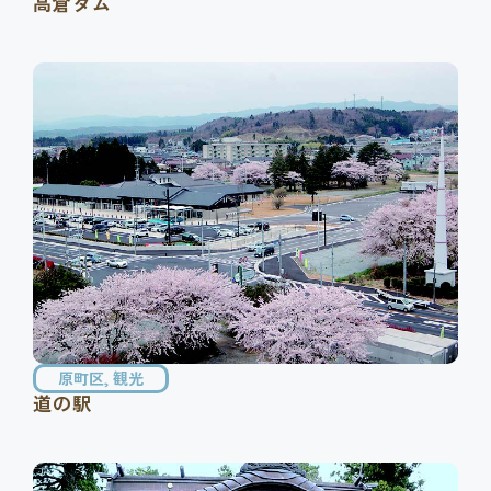
高倉ダム
原町区
,
観光
道の駅