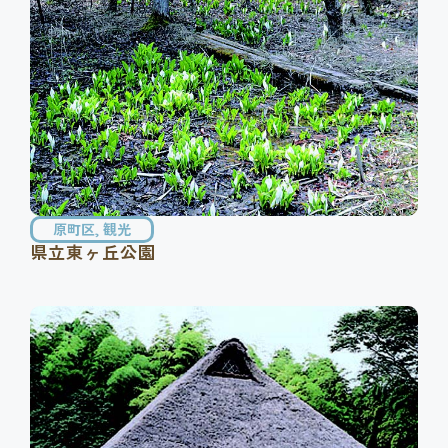
原町区
,
観光
県立東ヶ丘公園