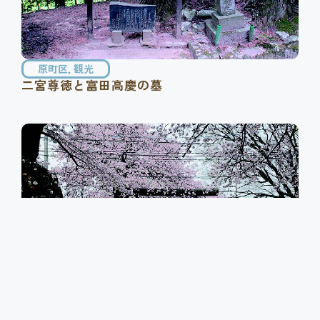
原町区
,
観光
二宮尊徳と富田高慶の墓