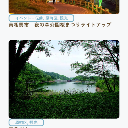
イベント・伝統
,
原町区
,
観光
南相馬市 夜の森公園桜まつりライトアップ
原町区
,
観光